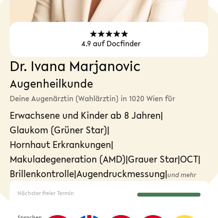
4.9
auf Docfinder
Dr. Ivana Marjanovic
Augenheilkunde
Deine Augenärztin (Wahlärztin) in 1020 Wien für
Erwachsene und Kinder ab 8 Jahren
|
Glaukom (Grüner Star)
|
Hornhaut Erkrankungen
|
Makuladegeneration (AMD)
|
Grauer Star
|
OCT
|
Brillenkontrolle
|
Augendruckmessung
|
und mehr
Nächster freier Termin
Sprachen