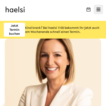
Menü ö
Jetzt
Kind krank? Bei haelsi 1100 bekommt ihr jetzt auch
Termin
am Wochenende schnell einen Termin.
buchen