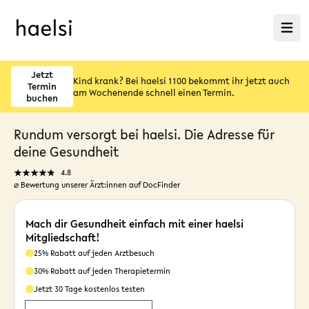
Menü ö
Jetzt
Kind krank? Bei haelsi 1100 bekommt ihr jetzt auch
Termin
am Wochenende schnell einen Termin.
buchen
Rundum versorgt bei haelsi. Die Adresse für
deine Gesundheit
4.8
⌀ Bewertung unserer Ärzt:innen auf DocFinder
Mach dir Gesundheit einfach mit einer haelsi
Mitgliedschaft!
25% Rabatt auf jeden Arztbesuch
30% Rabatt auf jeden Therapietermin
Jetzt 30 Tage kostenlos testen