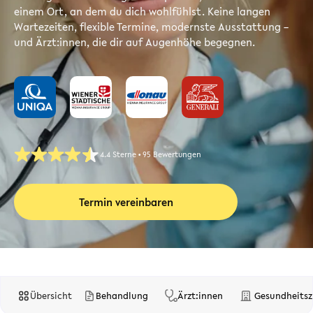
einem Ort, an dem du dich wohlfühlst. Keine langen
Wartezeiten, flexible Termine, modernste Ausstattung –
und Ärzt:innen, die dir auf Augenhöhe begegnen.
4.4 Sterne • 95 Bewertungen
Termin vereinbaren
Übersicht
Behandlung
Ärzt:innen
Gesundheits