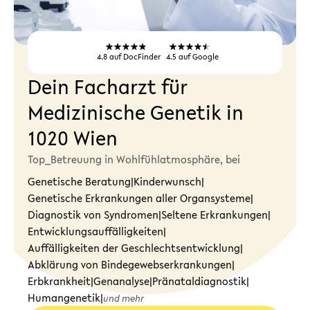
4.8
auf DocFinder
4.5
auf Google
Dein Facharzt für
Medizinische Genetik in
1020 Wien
Top_Betreuung in Wohlfühlatmosphäre, bei
Genetische Beratung
|
Kinderwunsch
|
Genetische Erkrankungen aller Organsysteme
|
Diagnostik von Syndromen
|
Seltene Erkrankungen
|
Entwicklungsauffälligkeiten
|
Auffälligkeiten der Geschlechtsentwicklung
|
Abklärung von Bindegewebserkrankungen
|
Erbkrankheit
|
Genanalyse
|
Pränataldiagnostik
|
Humangenetik
|
und mehr