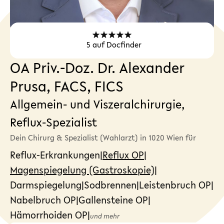
5
auf Docfinder
OA Priv.-Doz. Dr. Alexander
Prusa, FACS, FICS
Allgemein- und Viszeralchirurgie,
Reflux-Spezialist
Dein Chirurg & Spezialist (Wahlarzt) in 1020 Wien für
Reflux-Erkrankungen
|
Reflux OP
|
Magenspiegelung (Gastroskopie)
|
Darmspiegelung
|
Sodbrennen
|
Leistenbruch OP
|
Nabelbruch OP
|
Gallensteine OP
|
Hämorrhoiden OP
|
und mehr