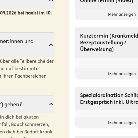
Online Termin (Video)
9.2026 bei haelsi im 10.
Mehr anzeigen
Kurztermin (Krankmeld
iner:innen und
Rezeptaustellung /
Überweisung)
ber alle Teilbereiche der
ind auf bestimmte
Mehr anzeigen
n ihren Fachbereichen
Spezialordination Schil
Erstgespräch inkl. Ultr
t) gehen?
ln dich bei akuten
Mehr anzeigen
hfall, Bauchschmerzen,
n dich bei Bedarf krank.