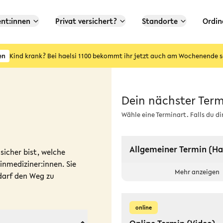
ent:innen
Privat versichert?
Standorte
Ordin
en
Kind krank? Bei haelsi 1100 bekommt ihr jetzt auch am Wochenende s
Dein nächster Term
Wähle eine Terminart.
Falls du d
Allgemeiner Termin (Ha
icher bist, welche
inmediziner:innen. Sie
Mehr anzeigen
darf den Weg zu
online