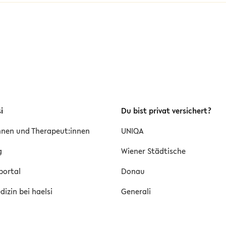
i
Du bist privat versichert?
innen und Therapeut:innen
UNIQA
g
Wiener Städtische
portal
Donau
izin bei haelsi
Generali