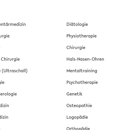
ntärmedizin
Diätologie
urgie
Physiotherapie
e
Chirurgie
 Chirurgie
Hals-Nasen-Ohren
 (Ultraschall)
Mentaltraining
ie
Psychotherapie
erologie
Genetik
izin
Osteopathie
dizin
Logopädie
t
Orthopädie