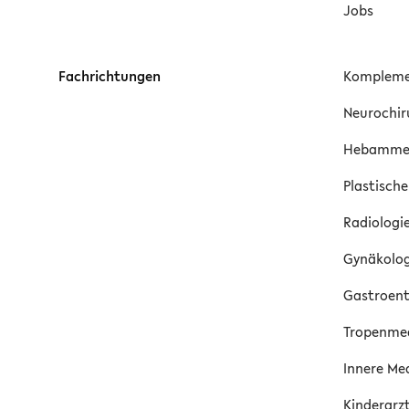
Jobs
Fachrichtungen
Kompleme
Neurochir
Hebamm
Plastische
Radiologie
Gynäkolog
Gastroent
Tropenmed
Innere Me
Kinderarz