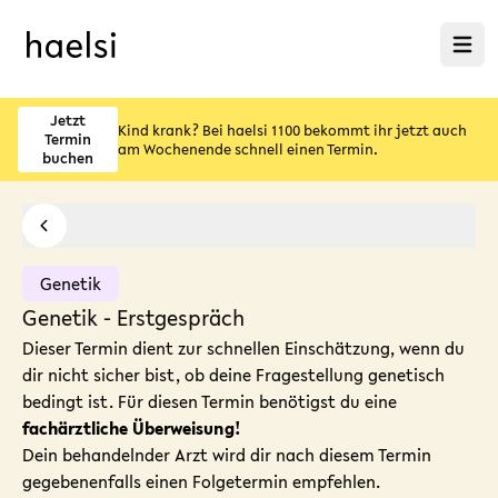
Menü ö
Jetzt
Kind krank? Bei haelsi 1100 bekommt ihr jetzt auch
Termin
am Wochenende schnell einen Termin.
buchen
Genetik
Genetik - Erstgespräch
Dieser Termin dient zur schnellen Einschätzung, wenn du
dir nicht sicher bist, ob deine Fragestellung genetisch
bedingt ist. Für diesen Termin benötigst du eine
fachärztliche Überweisung!
Dein behandelnder Arzt wird dir nach diesem Termin
gegebenenfalls einen Folgetermin empfehlen.