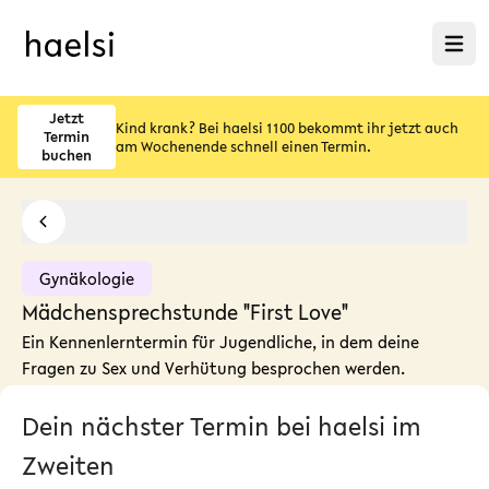
Menü ö
Jetzt
Kind krank? Bei haelsi 1100 bekommt ihr jetzt auch
Termin
am Wochenende schnell einen Termin.
buchen
Gynäkologie
Mädchensprechstunde "First Love"
Ein Kennenlerntermin für Jugendliche, in dem deine
Fragen zu Sex und Verhütung besprochen werden.
Dein nächster Termin bei haelsi im
Zweiten