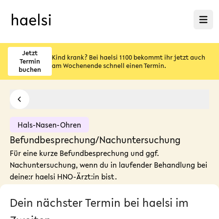
Menü ö
Jetzt
Kind krank? Bei haelsi 1100 bekommt ihr jetzt auch
Termin
am Wochenende schnell einen Termin.
buchen
Hals-Nasen-Ohren
Befundbesprechung/Nachuntersuchung
Für eine kurze Befundbesprechung und ggf.
Nachuntersuchung, wenn du in laufender Behandlung bei
deine:r haelsi HNO-Ärzt:in bist.
Dein nächster Termin bei haelsi im