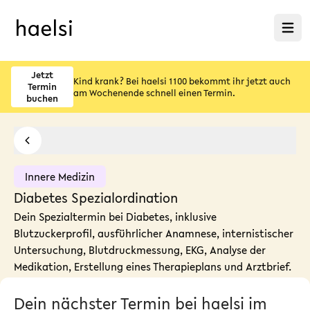
Menü ö
Jetzt
Kind krank? Bei haelsi 1100 bekommt ihr jetzt auch
Termin
am Wochenende schnell einen Termin.
buchen
Innere Medizin
Diabetes Spezialordination
Dein Spezialtermin bei Diabetes, inklusive
Blutzuckerprofil, ausführlicher Anamnese, internistischer
Untersuchung, Blutdruckmessung, EKG, Analyse der
Medikation, Erstellung eines Therapieplans und Arztbrief.
Dein nächster Termin bei haelsi im