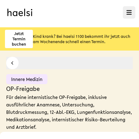
Menü ö
Jetzt
Kind krank? Bei haelsi 1100 bekommt ihr jetzt auch
Termin
am Wochenende schnell einen Termin.
buchen
Innere Medizin
OP-Freigabe
Für deine internistische OP-Freigabe, inklusive
ausführlicher Anamnese, Untersuchung,
Blutdruckmessung, 12-Abl.-EKG, Lungenfunktionsanalyse,
Medikationsanalyse, internistischer Risiko-Beurteilung
und Arztbrief.