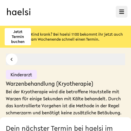
Menü ö
Jetzt
Kind krank? Bei haelsi 1100 bekommt ihr jetzt auch
Termin
am Wochenende schnell einen Termin.
buchen
Kinderarzt
Warzenbehandlung (Kryotherapie)
Bei der Kryotherapie wird die betroffene Hautstelle mit
Warzen für einige Sekunden mit Kälte behandelt. Durch
das kontrollierte Vorgehen ist die Methode in der Regel
schmerzarm und benötigt keine zusätzliche Betäubung.
Dein nächster Termin bei haelsi im