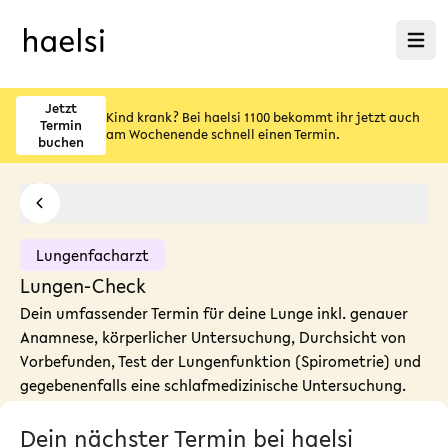
Menü ö
Jetzt
Kind krank? Bei haelsi 1100 bekommt ihr jetzt auch
Termin
am Wochenende schnell einen Termin.
buchen
Lungenfacharzt
Lungen-Check
Dein umfassender Termin für deine Lunge inkl. genauer
Anamnese, körperlicher Untersuchung, Durchsicht von
Vorbefunden, Test der Lungenfunktion (Spirometrie) und
gegebenenfalls eine schlafmedizinische Untersuchung.
Dein nächster Termin bei haelsi