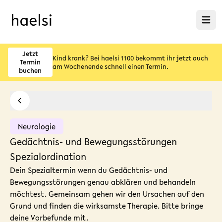
Menü ö
Jetzt
Kind krank? Bei haelsi 1100 bekommt ihr jetzt auch
Termin
am Wochenende schnell einen Termin.
buchen
Neurologie
Gedächtnis- und Bewegungsstörungen
Spezialordination
Dein Spezialtermin wenn du Gedächtnis- und
Bewegungsstörungen genau abklären und behandeln
möchtest. Gemeinsam gehen wir den Ursachen auf den
Grund und finden die wirksamste Therapie. Bitte bringe
deine Vorbefunde mit.