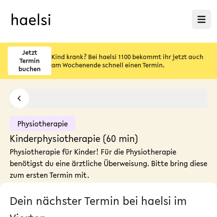
Menü ö
Jetzt
Kind krank? Bei haelsi 1100 bekommt ihr jetzt auch
Termin
am Wochenende schnell einen Termin.
buchen
Physiotherapie
Kinderphysiotherapie (60 min)
Physiotherapie für Kinder! Für die Physiotherapie
benötigst du eine ärztliche Überweisung. Bitte bring diese
zum ersten Termin mit.
Dein nächster Termin bei haelsi im