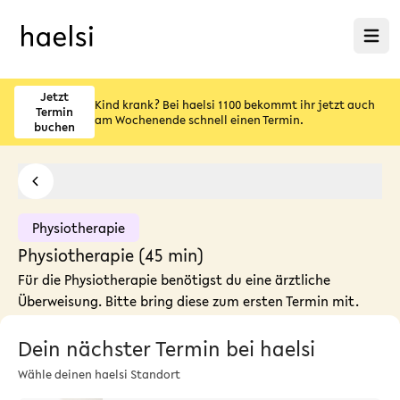
Menü ö
Jetzt
Kind krank? Bei haelsi 1100 bekommt ihr jetzt auch
Termin
am Wochenende schnell einen Termin.
buchen
Physiotherapie
Physiotherapie (45 min)
Für die Physiotherapie benötigst du eine ärztliche
Überweisung. Bitte bring diese zum ersten Termin mit.
Dein nächster Termin bei haelsi
Wähle deinen haelsi Standort