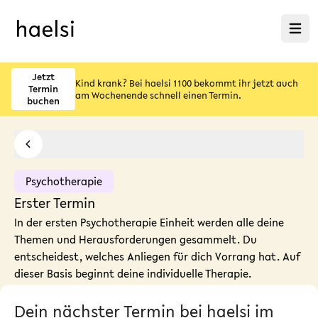
Menü ö
Jetzt
Kind krank? Bei haelsi 1100 bekommt ihr jetzt auch
Termin
am Wochenende schnell einen Termin.
buchen
Psychotherapie
Erster Termin
In der ersten Psychotherapie Einheit werden alle deine
Themen und Herausforderungen gesammelt. Du
entscheidest, welches Anliegen für dich Vorrang hat. Auf
dieser Basis beginnt deine individuelle Therapie.
Dein nächster Termin bei haelsi im