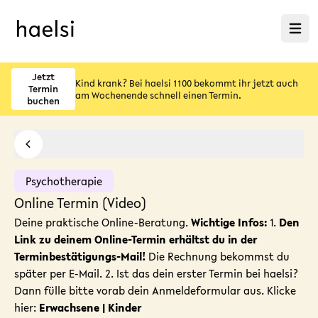
Menü ö
Jetzt
Kind krank? Bei haelsi 1100 bekommt ihr jetzt auch
Termin
am Wochenende schnell einen Termin.
buchen
Psychotherapie
Online Termin (Video)
Deine praktische Online-Beratung.
Wichtige Infos:
1.
Den
Link zu deinem Online-Termin erhältst du in der
Terminbestätigungs-Mail!
Die Rechnung bekommst du
später per E-Mail. 2. Ist das dein erster Termin bei haelsi?
Dann fülle bitte vorab dein Anmeldeformular aus. Klicke
hier:
Erwachsene
|
Kinder