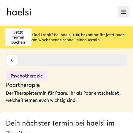
Menü ö
Jetzt
Kind krank? Bei haelsi 1100 bekommt ihr jetzt auch
Termin
am Wochenende schnell einen Termin.
buchen
Psychotherapie
Paartherapie
Der Therapietermin für Paare. Ihr als Paar entscheidet,
welche Themen euch wichtig sind.
Dein nächster Termin bei haelsi im