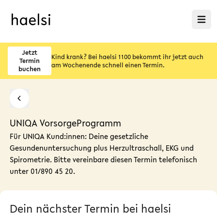
Menü ö
Jetzt
Kind krank? Bei haelsi 1100 bekommt ihr jetzt auch
Termin
am Wochenende schnell einen Termin.
buchen
UNIQA VorsorgeProgramm
Für UNIQA Kund:innen: Deine gesetzliche
Gesundenuntersuchung plus Herzultraschall, EKG und
Spirometrie. Bitte vereinbare diesen Termin telefonisch
unter 01/890 45 20.
Dein nächster Termin bei haelsi