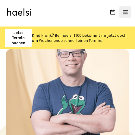
Menü ö
Jetzt
Kind krank? Bei haelsi 1100 bekommt ihr jetzt auch
Termin
am Wochenende schnell einen Termin.
buchen