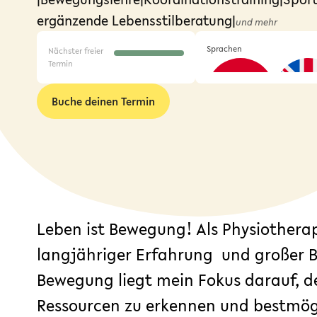
ergänzende Lebensstilberatung
|
und mehr
Sprachen
Nächster freier
Termin
Buche deinen Termin
Leben ist Bewegung! Als Physiothera
langjähriger Erfahrung und großer B
Bewegung liegt mein Fokus darauf, 
Ressourcen zu erkennen und bestmögl