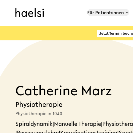
Für Patient:innen
Jetzt Termin buch
Catherine Marz
Physiotherapie
Physiotherapie in 1040
Spiraldynamik
|
Manuelle Therapie
|
Physiother
|
Bewegungslehre
|
Koordinationstraining
|
Sport