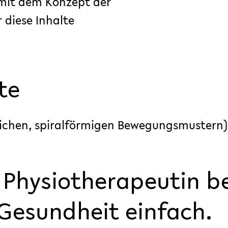
 mit dem Konzept der
 diese Inhalte
te
lichen, spiralförmigen Bewegungsmustern)
 Physiotherapeutin bei
Gesundheit einfach.