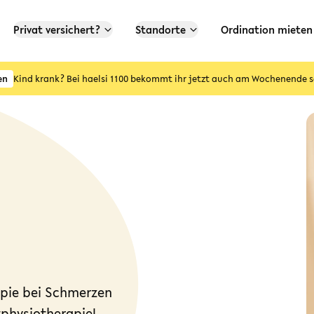
Privat versichert?
Standorte
Ordination mieten
en
Kind krank? Bei haelsi 1100 bekommt ihr jetzt auch am Wochenende s
apie bei Schmerzen
physiotherapie
|