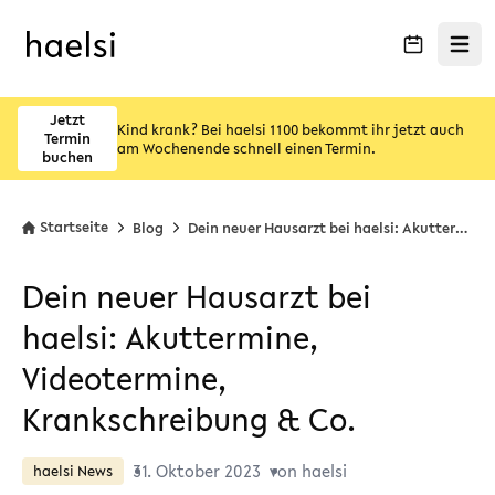
Menü ö
Jetzt
Kind krank? Bei haelsi 1100 bekommt ihr jetzt auch
Termin
am Wochenende schnell einen Termin.
buchen
Startseite
Blog
Dein neuer Hausarzt bei haelsi: Akuttermine, Videotermine, Krankschreibung & Co.
Dein neuer Hausarzt bei
haelsi: Akuttermine,
Videotermine,
Krankschreibung & Co.
31. Oktober 2023
von haelsi
haelsi News