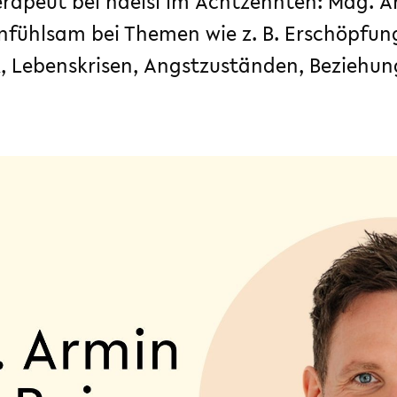
rapeut bei haelsi im Achtzehnten: Mag. Ar
infühlsam bei Themen wie z. B. Erschöpfun
k, Lebenskrisen, Angstzuständen, Beziehu