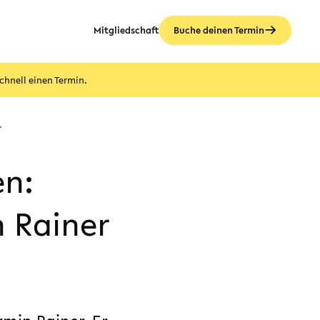
Mitgliedschaft
Buche deinen Termin
chnell einen Termin.
r
en:
 Rainer