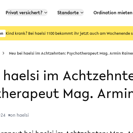
Privat versichert?
Standorte
Ordination mieten
en
Kind krank? Bei haelsi 1100 bekommt ihr jetzt auch am Wochenende s
Neu bei haelsi im Achtzehnten: Psychotherapeut Mag. Armin Raine
 haelsi im Achtzehnt
therapeut Mag. Armin
024
von haelsi