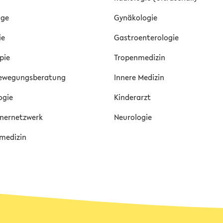
age
Gynäkologie
ie
Gastroenterologie
pie
Tropenmedizin
Bewegungsberatung
Innere Medizin
ogie
Kinderarzt
nernetzwerk
Neurologie
medizin