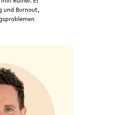
min Rainer. Er
g und Burnout,
ngsproblemen