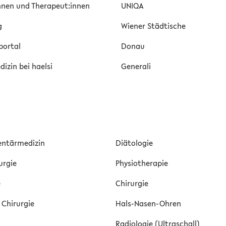
innen und Therapeut:innen
UNIQA
g
Wiener Städtische
portal
Donau
izin bei haelsi
Generali
ntärmedizin
Diätologie
urgie
Physiotherapie
e
Chirurgie
 Chirurgie
Hals-Nasen-Ohren
Radiologie (Ultraschall)