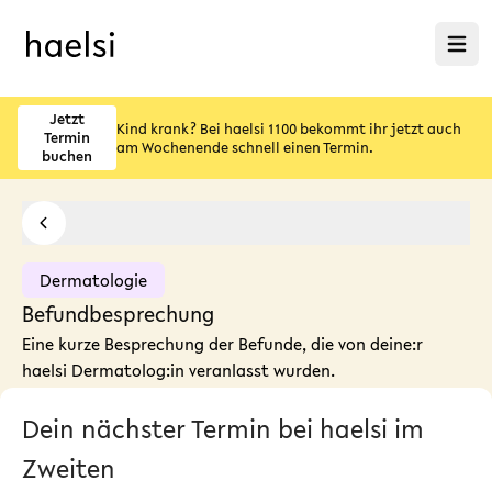
Menü ö
Jetzt
Kind krank? Bei haelsi 1100 bekommt ihr jetzt auch
Termin
am Wochenende schnell einen Termin.
buchen
Dermatologie
Befundbesprechung
Eine kurze Besprechung der Befunde, die von deine:r
haelsi Dermatolog:in veranlasst wurden.
Dein nächster Termin bei haelsi im
Zweiten