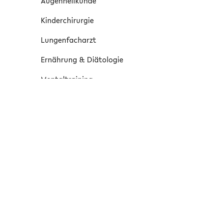
Augenheilkunde
Kinderchirurgie
Lungenfacharzt
Ernährung & Diätologie
Mentaltraining
Psychotherapie
Genetik
Osteopathie
Logopädie
Orthopädie
Psychiatrie