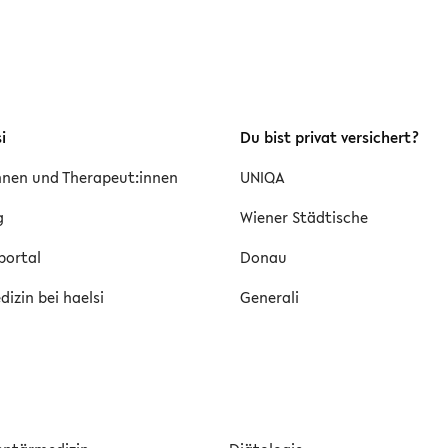
i
Du bist privat versichert?
innen und Therapeut:innen
UNIQA
g
Wiener Städtische
portal
Donau
izin bei haelsi
Generali