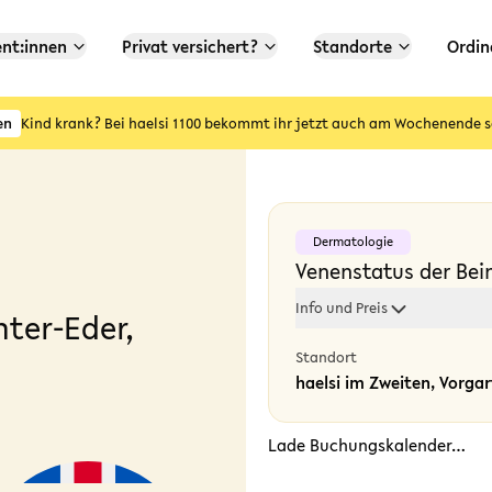
ent:innen
Privat versichert?
Standorte
Ordin
en
Kind krank? Bei haelsi 1100 bekommt ihr jetzt auch am Wochenende s
Dermatologie
Venenstatus der Bein
Info und Preis
hter-Eder,
Standort
haelsi im Zweiten, Vorga
Lade Buchungskalender…