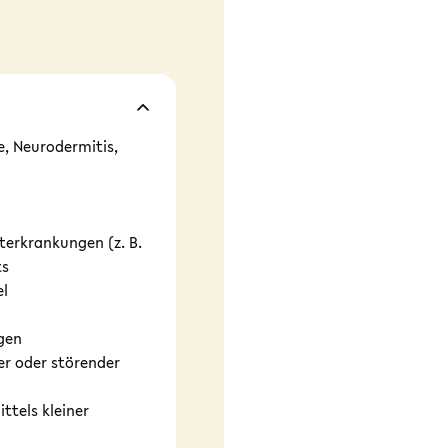
, Neurodermitis,
terkrankungen (z. B.
its
el
gen
ger oder störender
ttels kleiner