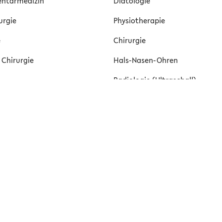
ntärmedizin
Diätologie
urgie
Physiotherapie
e
Chirurgie
 Chirurgie
Hals-Nasen-Ohren
Radiologie (Ultraschall)
age
Gynäkologie
ie
Gastroenterologie
pie
Tropenmedizin
Bewegungsberatung
Innere Medizin
ogie
Kinderarzt
nernetzwerk
Neurologie
medizin