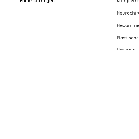
Fachrichtungen
Kompleme
Neurochir
Hebamm
Plastische
Urologie
Heilmass
Psycholog
Ergothera
Sport & 
Dermatol
LARA Part
Allgemein