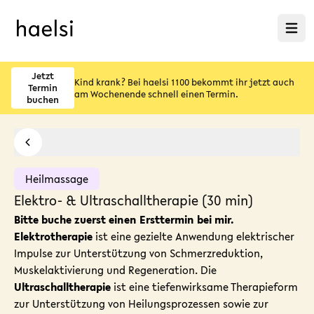
Menü ö
Jetzt
Kind krank? Bei haelsi 1100 bekommt ihr jetzt auch
Termin
am Wochenende schnell einen Termin.
buchen
Heilmassage
Elektro- & Ultraschalltherapie (30 min)
Bitte buche zuerst
einen Ersttermin
bei mir.
Elektrotherapie
ist eine gezielte Anwendung elektrischer
Impulse zur Unterstützung von Schmerzreduktion,
Muskelaktivierung und Regeneration. Die
Ultraschalltherapie
ist eine tiefenwirksame Therapieform
zur Unterstützung von Heilungsprozessen sowie zur