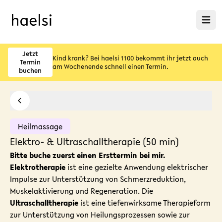
Menü ö
Jetzt
Kind krank? Bei haelsi 1100 bekommt ihr jetzt auch
Termin
am Wochenende schnell einen Termin.
buchen
Heilmassage
Elektro- & Ultraschalltherapie (50 min)
Bitte buche zuerst
einen Ersttermin
bei mir.
Elektrotherapie
ist eine gezielte Anwendung elektrischer
Impulse zur Unterstützung von Schmerzreduktion,
Muskelaktivierung und Regeneration. Die
Ultraschalltherapie
ist eine tiefenwirksame Therapieform
zur Unterstützung von Heilungsprozessen sowie zur