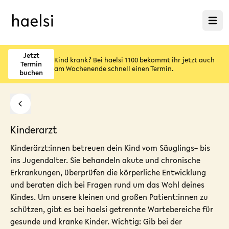
Menü ö
Jetzt
Kind krank? Bei haelsi 1100 bekommt ihr jetzt auch
Termin
am Wochenende schnell einen Termin.
buchen
Kinderarzt
Kinderärzt:innen betreuen dein Kind vom Säuglings– bis
ins Jugendalter. Sie behandeln akute und chronische
Erkrankungen, überprüfen die körperliche Entwicklung
und beraten dich bei Fragen rund um das Wohl deines
Kindes. Um unsere kleinen und großen Patient:innen zu
schützen, gibt es bei haelsi getrennte Wartebereiche für
gesunde und kranke Kinder. Wichtig: Gib bei der