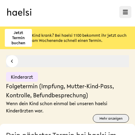
Menü ö
Jetzt
Kind krank? Bei haelsi 1100 bekommt ihr jetzt auch
Termin
am Wochenende schnell einen Termin.
buchen
Kinderarzt
Folgetermin (Impfung, Mutter-Kind-Pass,
Kontrolle, Befundbesprechung)
Wenn dein Kind schon einmal bei unseren haelsi
Kinderärzten war.
Mehr anzeigen