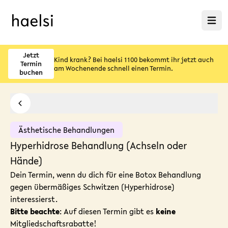
Menü ö
Jetzt
Kind krank? Bei haelsi 1100 bekommt ihr jetzt auch
Termin
am Wochenende schnell einen Termin.
buchen
Ästhetische Behandlungen
Hyperhidrose Behandlung (Achseln oder
Hände)
Dein Termin, wenn du dich für eine Botox Behandlung
gegen übermäßiges Schwitzen (Hyperhidrose)
interessierst.
Bitte beachte
: Auf diesen Termin gibt es
keine
Mitgliedschaftsrabatte!