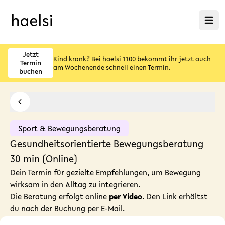
Menü ö
Jetzt
Kind krank? Bei haelsi 1100 bekommt ihr jetzt auch
Termin
am Wochenende schnell einen Termin.
buchen
Sport & Bewegungsberatung
Gesundheitsorientierte Bewegungsberatung
30 min (Online)
Dein Termin für gezielte Empfehlungen, um Bewegung
wirksam in den Alltag zu integrieren.
Die Beratung erfolgt online
per Video
. Den Link erhältst
du nach der Buchung per E-Mail.