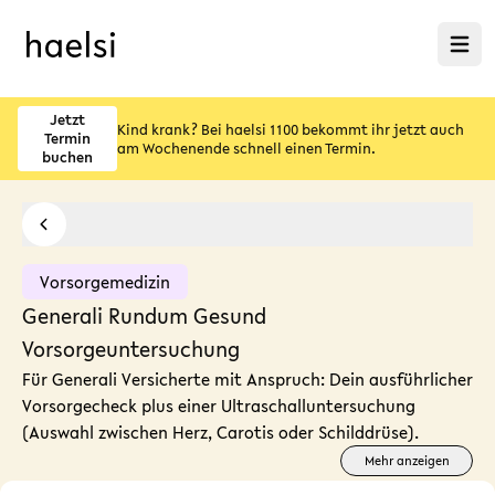
Menü ö
Jetzt
Kind krank? Bei haelsi 1100 bekommt ihr jetzt auch
Termin
am Wochenende schnell einen Termin.
buchen
Vorsorgemedizin
Generali Rundum Gesund
Vorsorgeuntersuchung
Für Generali Versicherte mit Anspruch: Dein ausführlicher
Vorsorgecheck plus einer Ultraschalluntersuchung
(Auswahl zwischen Herz, Carotis oder Schilddrüse).
Mehr anzeigen