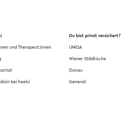
i
Du bist privat versichert?
innen und Therapeut:innen
UNIQA
g
Wiener Städtische
portal
Donau
izin bei haelsi
Generali
ntärmedizin
Diätologie