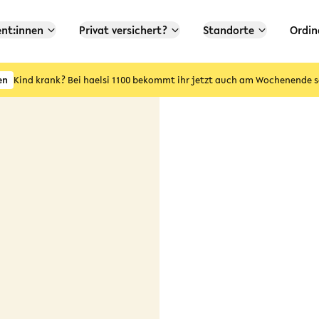
ent:innen
Privat versichert?
Standorte
Ordin
en
Kind krank? Bei haelsi 1100 bekommt ihr jetzt auch am Wochenende s