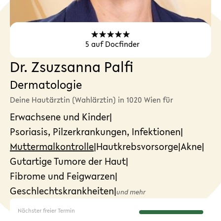
5
auf Docfinder
Dr. Zsuzsanna Palfi
Dermatologie
Deine Hautärztin (Wahlärztin) in 1020 Wien für
Erwachsene und Kinder
|
Psoriasis, Pilzerkrankungen, Infektionen
|
Muttermalkontrolle
|
Hautkrebsvorsorge
|
Akne
|
Gutartige Tumore der Haut
|
Fibrome und Feigwarzen
|
Geschlechtskrankheiten
|
und mehr
Nächster freier Termin