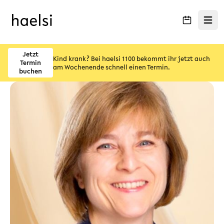
Menü ö
Jetzt
Kind krank? Bei haelsi 1100 bekommt ihr jetzt auch
Termin
am Wochenende schnell einen Termin.
buchen