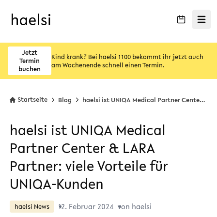
Menü ö
Jetzt
Kind krank? Bei haelsi 1100 bekommt ihr jetzt auch
Termin
am Wochenende schnell einen Termin.
buchen
Startseite
Blog
haelsi ist UNIQA Medical Partner Center & LARA Partner: viele Vorteile für UNIQA-Kunden
haelsi ist UNIQA Medical
Partner Center & LARA
Partner: viele Vorteile für
UNIQA-Kunden
12. Februar 2024
von haelsi
haelsi News