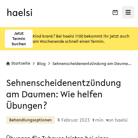
Menü ö
Jetzt
Kind krank? Bei haelsi 1100 bekommt ihr jetzt auch
Termin
am Wochenende schnell einen Termin.
buchen
Startseite
Blog
Sehnenscheidenentzündung am Daumen: Wie helfen Übungen?
Sehnenscheidenentzündung
am Daumen: Wie helfen
Übungen?
7. Februar 2023
1 min
von haelsi
Behandlungsoptionen