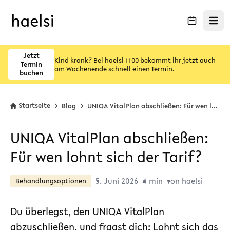
Menü ö
Jetzt
Kind krank? Bei haelsi 1100 bekommt ihr jetzt auch
Termin
am Wochenende schnell einen Termin.
buchen
Startseite
Blog
UNIQA VitalPlan abschließen: Für wen lohnt sich der Tarif?
UNIQA VitalPlan abschließen:
Für wen lohnt sich der Tarif?
5. Juni 2026
4 min
von haelsi
Behandlungsoptionen
Du überlegst, den UNIQA VitalPlan
abzuschließen, und fragst dich: Lohnt sich das