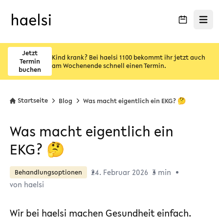
Menü ö
Jetzt
Kind krank? Bei haelsi 1100 bekommt ihr jetzt auch
Termin
am Wochenende schnell einen Termin.
buchen
Startseite
Blog
Was macht eigentlich ein EKG? 🤔
Was macht eigentlich ein
EKG? 🤔
24. Februar 2026
3 min
Behandlungsoptionen
von haelsi
Wir bei haelsi machen Gesundheit einfach.