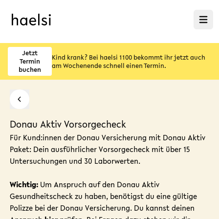
Menü ö
Jetzt
Kind krank? Bei haelsi 1100 bekommt ihr jetzt auch
Termin
am Wochenende schnell einen Termin.
buchen
Donau Aktiv Vorsorgecheck
Für
Kund:innen der Donau Versicherung mit Donau Aktiv
Paket: Dein ausführlicher Vorsorgecheck mit über 15
Untersuchungen und 30 Laborwerten.
Wichtig:
Um Anspruch auf den Donau Aktiv
Gesundheitscheck
zu haben, benötigst du eine gültige
Polizze bei der Donau Versicherung. Du kannst deinen