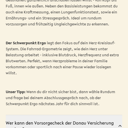
Gesundheit ganzheitlich anschauen lassen willst - von Kopf bis
Fuß, innen wie außen. Neben den Basisleistungen bekommst du
auch eine Kraftmessung, einen Lungenfunktionstest, sowie ein
Ernährungs- und ein Stressgespräch. Ideal um rundum
vorzusorgen und frühzeitig Ungleichgewichte zu erkennen.
Der Schwerpunkt Ergo
legt den Fokus auf dein Herz-Kreislauf-
System. Die Fahrrad-Ergometrie zeigt, wie dein Herz unter
Belastung arbeitet - inklusive Blutdruck, Herzfrequenz und extra
Blutwerten. Perfekt, wenn Herzprobleme in deiner Familie
vorkommen oder sportlich nach einer Pause wieder loslegen
willst.
Unser Tipp:
Wenn du dir nicht sicher bist, dann wähle Rundum
und frage bei deinem Abschlussgespräch nach, ob der
Schwerpunkt Ergo nächstes Jahr für dich sinnvoll ist.
Wer kann den Vorsorgecheck der Donau Versicherung