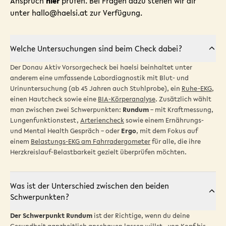
Anspruch
hier
prüfen. Bei Fragen dazu stehen wir dir
unter
hallo@haelsi.at
zur Verfügung.
Welche Untersuchungen sind beim Check dabei?
Der Donau Aktiv Vorsorgecheck bei haelsi beinhaltet unter
anderem eine umfassende Labordiagnostik mit Blut- und
Urinuntersuchung (ab 45 Jahren auch Stuhlprobe), ein
Ruhe-EKG
,
einen Hautcheck sowie eine
BIA-Körperanalyse
. Zusätzlich wählt
man zwischen zwei Schwerpunkten:
Rundum
– mit Kraftmessung,
Lungenfunktionstest,
Arteriencheck
sowie einem Ernährungs-
und Mental Health Gespräch – oder
Ergo
, mit dem Fokus auf
einem
Belastungs-EKG am Fahrradergometer
für alle, die ihre
Herzkreislauf-Belastbarkeit gezielt überprüfen möchten.
Was ist der Unterschied zwischen den beiden
Schwerpunkten?
Der Schwerpunkt Rundum
ist der Richtige, wenn du deine