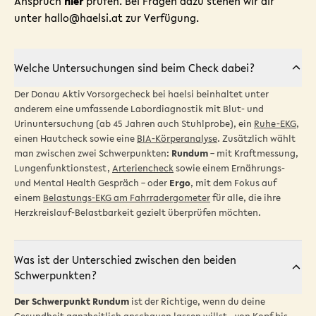
Anspruch
hier
prüfen. Bei Fragen dazu stehen wir dir
unter
hallo@haelsi.at
zur Verfügung.
Welche Untersuchungen sind beim Check dabei?
Der Donau Aktiv Vorsorgecheck bei haelsi beinhaltet unter
anderem eine umfassende Labordiagnostik mit Blut- und
Urinuntersuchung (ab 45 Jahren auch Stuhlprobe), ein
Ruhe-EKG
,
einen Hautcheck sowie eine
BIA-Körperanalyse
. Zusätzlich wählt
man zwischen zwei Schwerpunkten:
Rundum
– mit Kraftmessung,
Lungenfunktionstest,
Arteriencheck
sowie einem Ernährungs-
und Mental Health Gespräch – oder
Ergo
, mit dem Fokus auf
einem
Belastungs-EKG am Fahrradergometer
für alle, die ihre
Herzkreislauf-Belastbarkeit gezielt überprüfen möchten.
Was ist der Unterschied zwischen den beiden
Schwerpunkten?
Der Schwerpunkt Rundum
ist der Richtige, wenn du deine