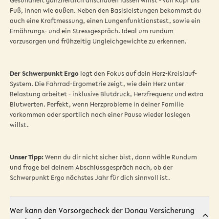
Gesundheit ganzheitlich anschauen lassen willst - von Kopf bis
Fuß, innen wie außen. Neben den Basisleistungen bekommst du
auch eine Kraftmessung, einen Lungenfunktionstest, sowie ein
Ernährungs- und ein Stressgespräch. Ideal um rundum
vorzusorgen und frühzeitig Ungleichgewichte zu erkennen.
Der Schwerpunkt Ergo
legt den Fokus auf dein Herz-Kreislauf-
System. Die Fahrrad-Ergometrie zeigt, wie dein Herz unter
Belastung arbeitet - inklusive Blutdruck, Herzfrequenz und extra
Blutwerten. Perfekt, wenn Herzprobleme in deiner Familie
vorkommen oder sportlich nach einer Pause wieder loslegen
willst.
Unser Tipp:
Wenn du dir nicht sicher bist, dann wähle Rundum
und frage bei deinem Abschlussgespräch nach, ob der
Schwerpunkt Ergo nächstes Jahr für dich sinnvoll ist.
Wer kann den Vorsorgecheck der Donau Versicherung