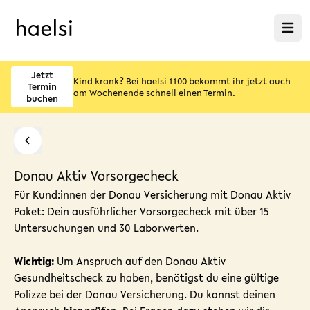
Menü ö
Jetzt
Kind krank? Bei haelsi 1100 bekommt ihr jetzt auch
Termin
am Wochenende schnell einen Termin.
buchen
Donau Aktiv Vorsorgecheck
Für
Kund:innen der Donau Versicherung mit Donau Aktiv
Paket: Dein ausführlicher Vorsorgecheck mit über 15
Untersuchungen und 30 Laborwerten.
Wichtig:
Um Anspruch auf den Donau Aktiv
Gesundheitscheck
zu haben, benötigst du eine gültige
Polizze bei der Donau Versicherung. Du kannst deinen