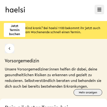
Menü ö
Jetzt
Kind krank? Bei haelsi 1100 bekommt ihr jetzt auch
Termin
am Wochenende schnell einen Termin.
buchen
Vorsorgemedizin
Unsere Vorsorgemediziner:innen helfen dir dabei, deine
gesundheitlichen Risiken zu erkennen und gezielt zu
reduzieren. Selbstverständlich beraten und behandeln sie
dich auch bei bereits bestehenden Erkrankungen.
Mehr anzeigen