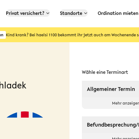
Privat versichert?
Standorte
Ordination mieten
en
Kind krank? Bei haelsi 1100 bekommt ihr jetzt auch am Wochenende s
Wähle eine Terminart
Chladek
Allgemeiner Termin
Mehr anzeige
Befundbesprechung/
Mehr anzeige