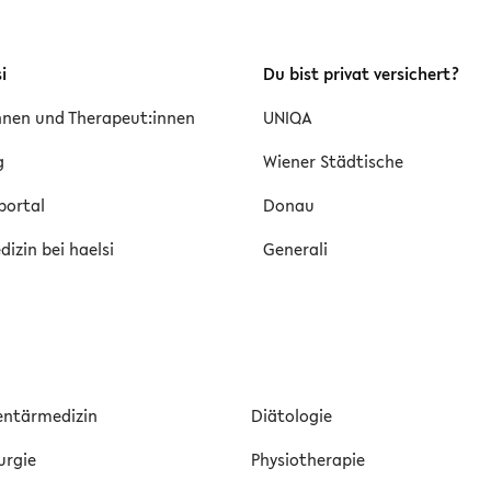
i
Du bist privat versichert?
innen und Therapeut:innen
UNIQA
g
Wiener Städtische
portal
Donau
izin bei haelsi
Generali
ntärmedizin
Diätologie
urgie
Physiotherapie