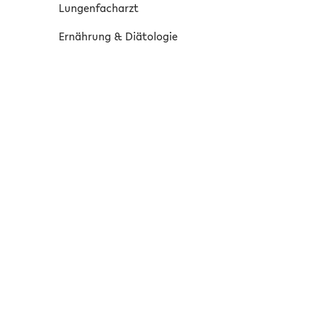
Lungenfacharzt
Ernährung & Diätologie
Heilmassage
Psychologie
Ergotherapie
Sport & Bewegungsberatung
Dermatologie
LARA Partnernetzwerk
Allgemeinmedizin