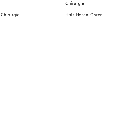
e
Chirurgie
 Chirurgie
Hals-Nasen-Ohren
 (Ultraschall)
Mentaltraining
ie
Psychotherapie
erologie
Genetik
izin
Osteopathie
dizin
Logopädie
t
Orthopädie
e
Psychiatrie