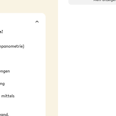
n!
ympanometrie)
ungen
ung
 mittels
n
wand,