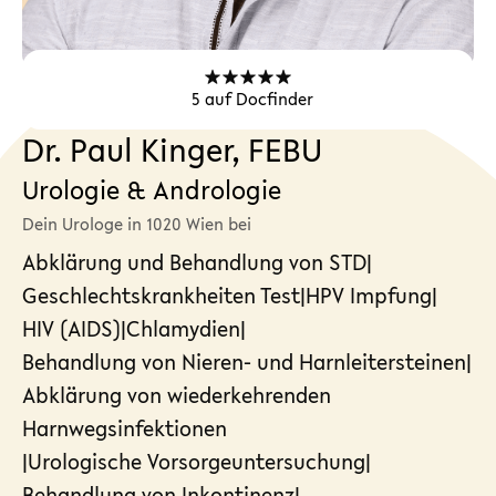
5
auf Docfinder
Dr. Paul Kinger, FEBU
Urologie & Andrologie
Dein Urologe in 1020 Wien bei
Abklärung und Behandlung von STD
|
Geschlechtskrankheiten Test
|
HPV Impfung
|
HIV (AIDS)
|
Chlamydien
|
Behandlung von Nieren- und Harnleitersteinen
|
Abklärung von wiederkehrenden
Harnwegsinfektionen
|
Urologische Vorsorgeuntersuchung
|
Behandlung von Inkontinenz
|