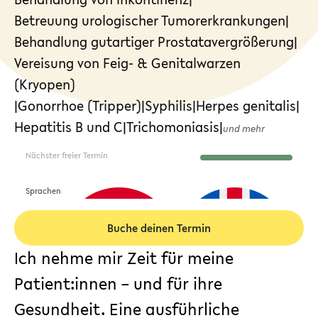
Betreuung urologischer Tumorerkrankungen
|
Behandlung gutartiger Prostatavergrößerung
|
Vereisung von Feig- & Genitalwarzen
(Kryopen)
|
Gonorrhoe (Tripper)
|
Syphilis
|
Herpes genitalis
|
Hepatitis B und C
|
Trichomoniasis
|
und mehr
Nächster freier Termin
Sprachen
Buche deinen Termin
Ich nehme mir Zeit für meine
Patient:innen – und für ihre
Gesundheit. Eine ausführliche