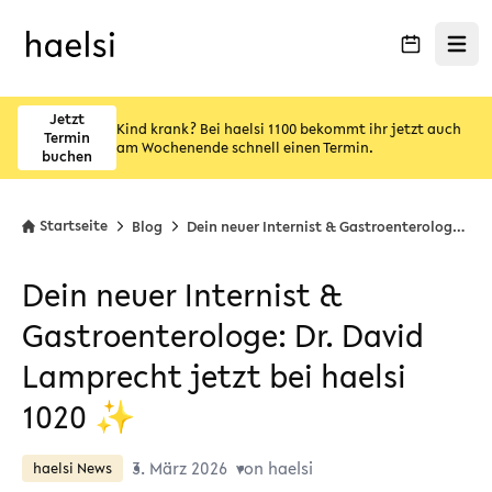
Menü ö
Jetzt
Kind krank? Bei haelsi 1100 bekommt ihr jetzt auch
Termin
am Wochenende schnell einen Termin.
buchen
Startseite
Blog
Dein neuer Internist & Gastroenterologe: Dr. David Lamprecht jetzt bei haelsi 1020 ✨
Dein neuer Internist &
Gastroenterologe: Dr. David
Lamprecht jetzt bei haelsi
1020 ✨
3. März 2026
von haelsi
haelsi News