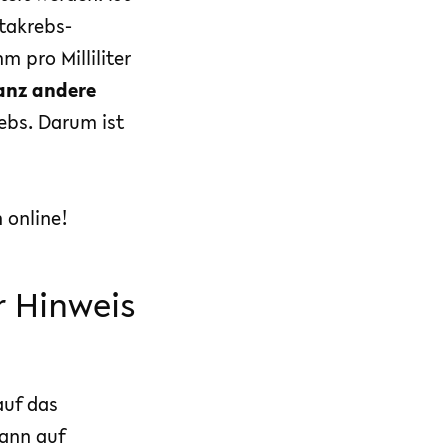
atakrebs-
 pro Milliliter
anz andere
ebs. Darum ist
h online!
r Hinweis
auf das
kann auf