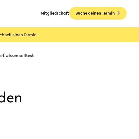
Mitgliedschaft
Buche deinen Termin
chnell einen Termin.
t wissen solltest
 den