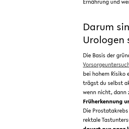
Ernährung und wen
Darum sin
Urologen 
Die Basis der grün
Vorsorgeuntersuc
bei hohem Risiko e
trägst du selbst a
wenn nicht, dann 
Früherkennung un
Die Prostatakrebs 
rektale Tastunter
dauert nur ganz 