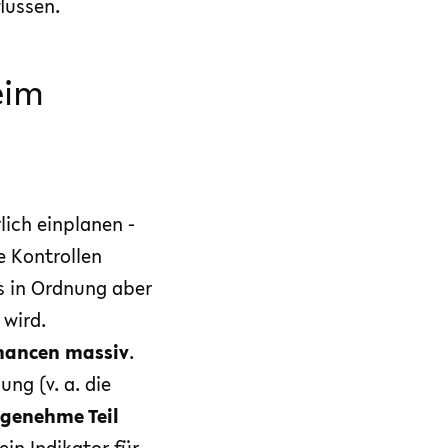
lussen.
eim
rlich einplanen -
e Kontrollen
es in Ordnung aber
 wird.
chancen massiv
.
ng (v. a. die
genehme Teil
ein Indikator für