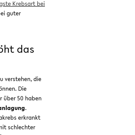
gste Krebsart bei
ei guter
öht das
u verstehen, die
önnen. Die
 über 50 haben
ranlagung
.
akrebs erkrankt
it schlechter