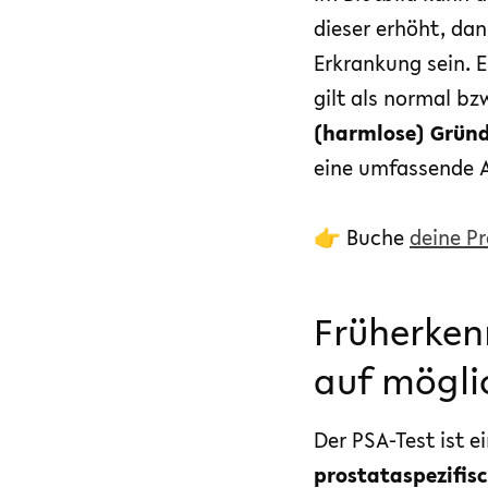
dieser erhöht, da
Erkrankung sein. 
gilt als normal bzw
(harmlose) Grün
eine umfassende 
👉 Buche
deine P
Früherken
auf mögli
Der PSA-Test ist e
prostataspezifis