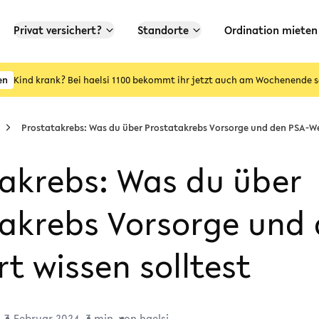
Privat versichert?
Standorte
Ordination mieten
en
Kind krank? Bei haelsi 1100 bekommt ihr jetzt auch am Wochenende s
Prostatakrebs: Was du über Prostatakrebs Vorsorge und den PSA-Wer
akrebs: Was du über
akrebs Vorsorge und
t wissen solltest
7. Februar 2024
3 min
von haelsi