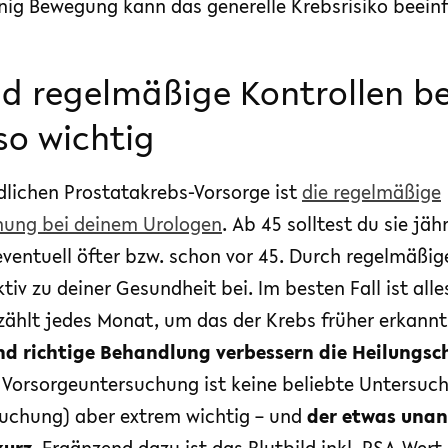
ig Bewegung kann das generelle Krebsrisiko beeinf
d regelmäßige Kontrollen b
so wichtig
dlichen Prostatakrebs-Vorsorge ist
die regelmäßige
hung bei deinem Urologen
. Ab 45 solltest du sie jäh
ventuell öfter bzw. schon vor 45. Durch regelmäßig
ktiv zu deiner Gesundheit bei. Im besten Fall ist all
zählt jedes Monat, um das der Krebs früher erkannt
d richtige Behandlung verbessern die Heilungs
Vorsorgeuntersuchung ist keine beliebte Untersuchu
suchung) aber extrem wichtig – und
der etwas unan
kurz
. Ergänzend dazu ist das Blutbild inkl. PSA-Wert 