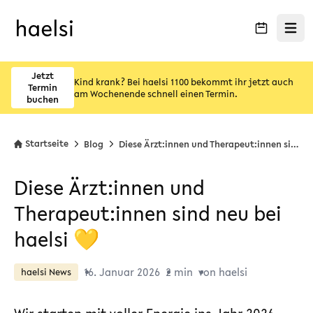
Menü ö
Jetzt
Kind krank? Bei haelsi 1100 bekommt ihr jetzt auch
Termin
am Wochenende schnell einen Termin.
buchen
Startseite
Blog
Diese Ärzt:innen und Therapeut:innen sind neu bei haelsi 💛
Diese Ärzt:innen und
Therapeut:innen sind neu bei
haelsi 💛
16. Januar 2026
2 min
von haelsi
haelsi News