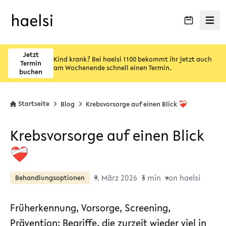
Menü ö
Jetzt
Kind krank? Bei haelsi 1100 bekommt ihr jetzt auch
Termin
am Wochenende schnell einen Termin.
buchen
Startseite
Blog
Krebsvorsorge auf einen Blick ❤️‍🩹
Krebsvorsorge auf einen Blick
❤️‍🩹
9. März 2026
3 min
von haelsi
Behandlungsoptionen
Früherkennung, Vorsorge, Screening,
Prävention: Begriffe, die zurzeit wieder viel in