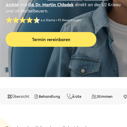
Arshid
und
OA Dr. Martin Chladek
direkt an der U2 Krieau
und U6 Michelbeuern.
4.4 Sterne • 93 Bewertungen
Termin vereinbaren
Übersicht
Behandlung
Ärzte
Stimmen