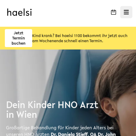
Menü ö
Jetzt
Kind krank? Bei haelsi 1100 bekommt ihr jetzt auch
Termin
am Wochenende schnell einen Termin.
buchen
Dein Kinder HNO Arzt
in Wien
Großartige Behandlung für Kinder jeden Alters bei
unseren HNO Ärzten
Dr. Daniela Stieff
,
OA Dr. John