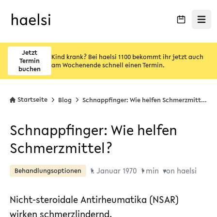
Menü ö
Jetzt
Kind krank? Bei haelsi 1100 bekommt ihr jetzt auch
Termin
am Wochenende schnell einen Termin.
buchen
Startseite
Blog
Schnappfinger: Wie helfen Schmerzmittel?
Schnappfinger: Wie helfen
Schmerzmittel?
1. Januar 1970
1 min
von haelsi
Behandlungsoptionen
Nicht-steroidale Antirheumatika (NSAR)
wirken schmerzlindernd,